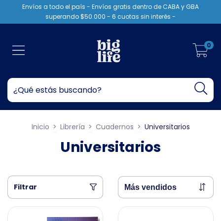
Envíos a todo el país - Envíos gratis dentro de CABA y GBA
superando $50.000 - 6 cuotas sin interés -
0
Inicio
>
Librería
>
Cuadernos
>
Universitarios
Universitarios
Filtrar