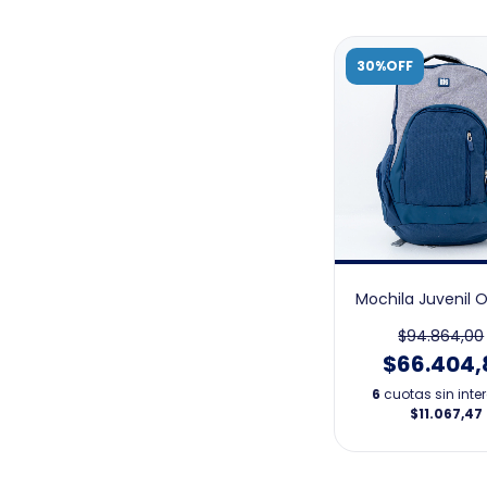
30%OFF
Mochila Juvenil
$94.864,00
$66.404,
6
cuotas sin inte
$11.067,47