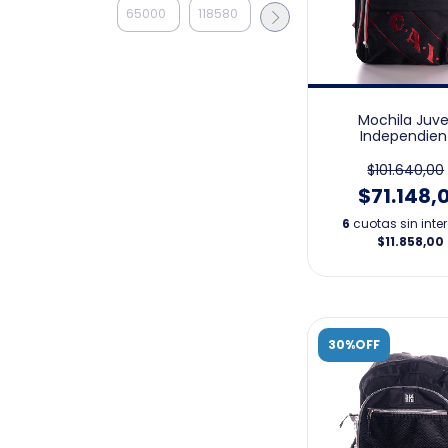
Mochila Juve
Independien
$101.640,00
$71.148,
6
cuotas sin inte
$11.858,00
30%OFF