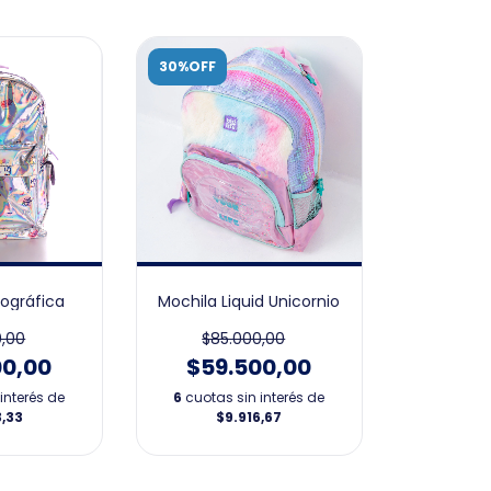
30%OFF
lográfica
Mochila Liquid Unicornio
0,00
$85.000,00
00,00
$59.500,00
interés de
6
cuotas sin interés de
3,33
$9.916,67