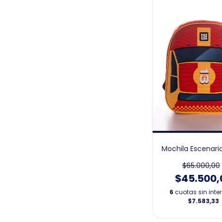
Mochila Escenari
$65.000,00
$45.500,
6
cuotas sin inte
$7.583,33