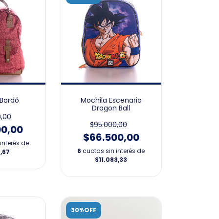
 Bordó
Mochila Escenario
Dragon Ball
,00
$95.000,00
00,00
$66.500,00
interés de
6
cuotas sin interés de
,67
$11.083,33
30%OFF