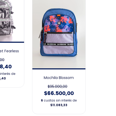
et Fearless
,00
18,40
interés de
Mochila Blossom
6,40
$95.000,00
$66.500,00
6
cuotas sin interés de
$11.083,33