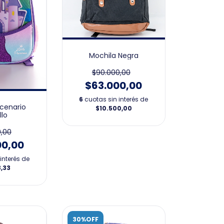
Mochila Negra
$90.000,00
$63.000,00
6
cuotas sin interés de
scenario
$10.500,00
llo
,00
00,00
interés de
3,33
30%OFF