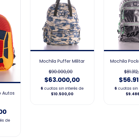
Mochila Puffer Militar
Mochila Pock
$90.000,00
$81.312
$63.000,00
$56.9
6
cuotas sin interés de
6
cuotas sin 
o Autos
$10.500,00
$9.48
00
rés de