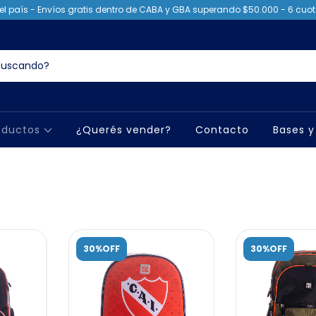
el país - Envíos gratis dentro de CABA y GBA superando $50.000 - 6 cuota
oductos
¿Querés vender?
Contacto
Bases y
30%OFF
30%OFF