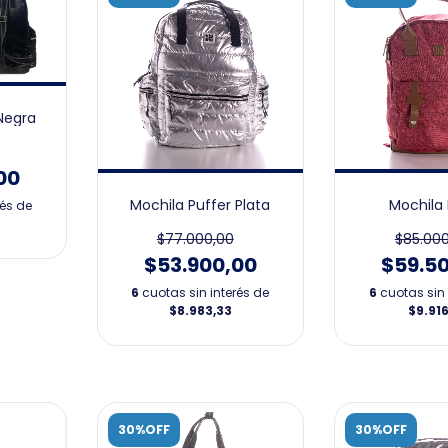
Negra
00
Mochila Puffer Plata
Mochila
rés de
$77.000,00
$85.000
$53.900,00
$59.5
6
cuotas sin interés de
6
cuotas sin 
$8.983,33
$9.916
30%OFF
30%OFF