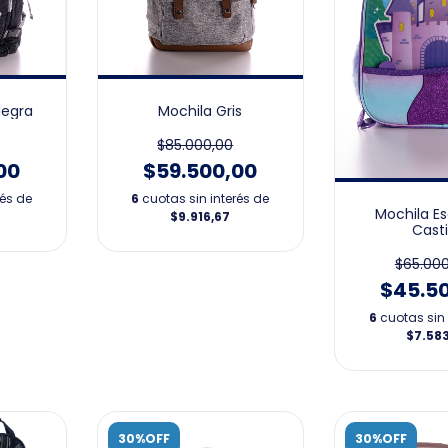
Negra
Mochila Gris
$85.000,00
00
$59.500,00
rés de
6
cuotas sin interés de
Mochila E
$9.916,67
Casti
$65.000
$45.5
6
cuotas sin 
$7.58
30%OFF
30%OFF