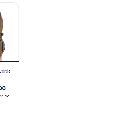
 Verde
00
rés de