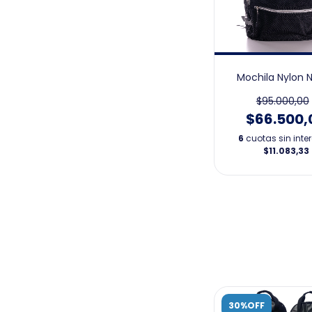
Mochila Nylon 
$95.000,00
$66.500,
6
cuotas sin inte
$11.083,33
30%OFF