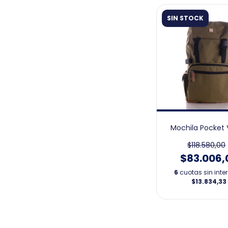
SIN STOCK
Mochila Pocket
$118.580,00
$83.006,
6
cuotas sin inte
$13.834,33