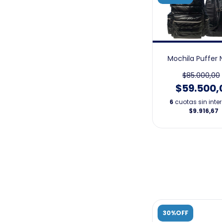
Mochila Puffer 
$85.000,00
$59.500,
6
cuotas sin inte
$9.916,67
30%OFF