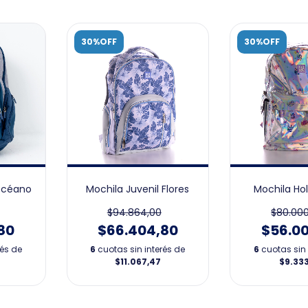
30%OFF
30%OFF
 Océano
Mochila Juvenil Flores
Mochila Ho
$94.864,00
$80.00
80
$66.404,80
$56.0
rés de
6
cuotas sin interés de
6
cuotas sin 
$11.067,47
$9.33