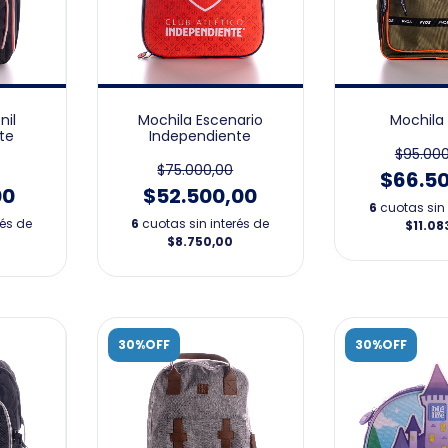
nil
Mochila Escenario
Mochila
te
Independiente
$95.000
$75.000,00
$66.5
00
$52.500,00
6
cuotas sin 
rés de
6
cuotas sin interés de
$11.08
$8.750,00
30%OFF
30%OFF