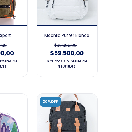
 Sport
Mochila Puffer Blanca
,00
$85.000,00
00,00
$59.500,00
interés de
6
cuotas sin interés de
3,33
$9.916,67
30%OFF