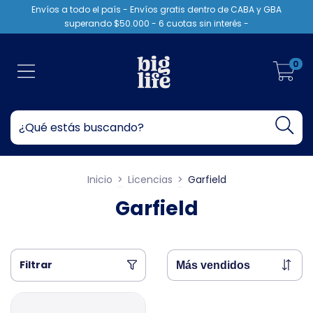
Envíos a todo el país - Envíos gratis dentro de CABA y GBA
superando $50.000 - 6 cuotas sin interés -
0
Inicio
>
Licencias
>
Garfield
Garfield
Filtrar